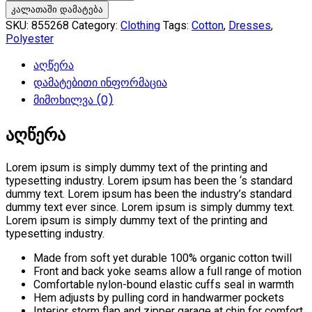
Cashmere
კალათაში დამატება
Sweater
SKU:
855268
Category:
Clothing
Tags:
Cotton
,
Dresses
,
Polyester
აღწერა
დამატებითი ინფორმაცია
მიმოხილვა (0)
აღწერა
Lorem ipsum is simply dummy text of the printing and
typesetting industry. Lorem ipsum has been the ‘s standard
dummy text. Lorem ipsum has been the industry’s standard
dummy text ever since. Lorem ipsum is simply dummy text.
Lorem ipsum is simply dummy text of the printing and
typesetting industry.
Made from soft yet durable 100% organic cotton twill
Front and back yoke seams allow a full range of motion
Comfortable nylon-bound elastic cuffs seal in warmth
Hem adjusts by pulling cord in handwarmer pockets
Interior storm flap and zipper garage at chin for comfort