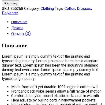
товара
В корзину
Cashmere
SKU:
855268
Category:
Clothing
Tags:
Cotton
,
Dresses
,
Sweater
Polyester
Описание
Детали
Отзывы (0)
Описание
Lorem ipsum is simply dummy text of the printing and
typesetting industry. Lorem ipsum has been the ‘s standard
dummy text. Lorem ipsum has been the industry’s standard
dummy text ever since. Lorem ipsum is simply dummy text.
Lorem ipsum is simply dummy text of the printing and
typesetting industry.
Made from soft yet durable 100% organic cotton twill
Front and back yoke seams allow a full range of motion
Comfortable nylon-bound elastic cuffs seal in warmth
Hem adjusts by pulling cord in handwarmer pockets
Interior storm flap and zipper garage at chin for comfort