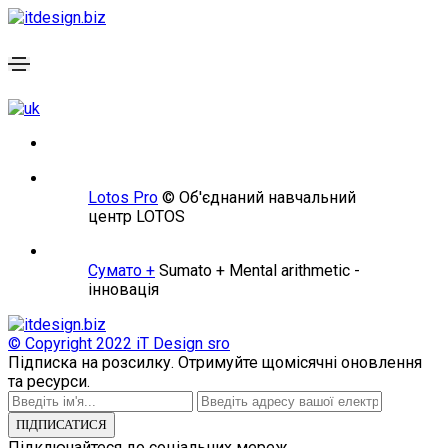
Lotos Pro
© Об'єднаний навчальний
центр LOTOS
Сумато +
Sumato + Mental arithmetic -
інновація
© Copyright 2022
iT Design sro
Підписка на розсилку.
Отримуйте щомісячні оновлення
та ресурси.
ПІДПИСАТИСЯ
Підключайтеся до соціальних мереж